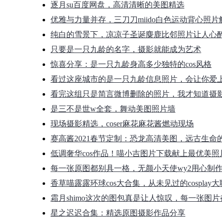
逐月su百度网盘，高清清晰的美图精选
优雅与力量并存，三刀刀miido白色运动背心照片
纯白的雪景下，凉凉子圣诞麋鹿比邻照片让人心
只要是一只九龄的名字，摄影就能成为艺术
惊喜分享：是一只九龄身高多少独特的cos风格
看过这座城市的是一只九龄信息照片，会让你爱
看完这组只是简言微博删除的照片，我才知道摄
是三不是世w全套，舞动美图照片墙
现场摄影精选，coser麻花麻花酱燃动现场
赛高酱2021春节定制：恐龙高清美图，远古生命
低调奢华cos作品！喵小吉图片下载献上最优美照
每一张原图都别具一格，无颜小天使wy2用心制
香草喵露露环球cos大合集，从未见过的cosplay
霜月shimo这次的图包真是让人惊叹，每一张图
星之迟迟合集：精选原图摄影作品分享