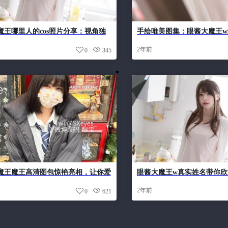
魔王哪里人的cos照片分享：视角独
手绘唯美图集：眼酱大魔王
演形象
锦
2年前
0
345
魔王魔王高清图包惊艳亮相，让你爱
眼酱大魔王w真实姓名带你
片
2年前
0
621