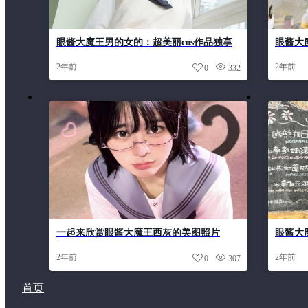
眼酱大魔王男的女的：超美丽cos作品独享
眼酱大
特的扮
2年前
2年前
0
332
一起来欣赏眼酱大魔王西灰的美图照片
眼酱大
不释手
2年前
2年前
0
307
首页