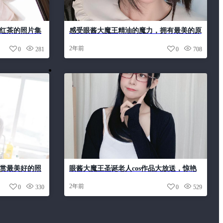
w红茶的照片集
感受眼酱大魔王精油的魔力，拥有最美的原
图集
2年前
0
281
0
708
欣赏最美好的照
眼酱大魔王圣诞老人cos作品大放送，惊艳
你的眼球
2年前
0
330
0
529