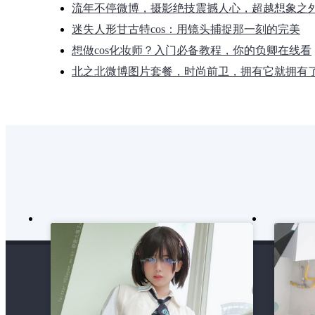
流年不停微博，摄影绝技震撼人心，超越想象之
迷失人形甘古特cos：用镜头捕捉那一刻的完美
想做cos化妆师？入门必备教程，你的负卿在线看
北之北微博图片套餐，时尚前卫，拥有它就拥有