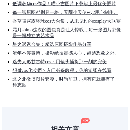
低调奢华cos作品！喵小吉图片下载献上最优美照片
每一张原图都别具一格，无颜小天使wy2用心制作。
香草喵露露环球cos大合集，从未见过的cosplay大联赛
霜月shimo这次的图包真是让人惊叹，每一张图片都像
是一幅独立的艺术品
星之迟迟合集：精选原图摄影作品分享
流年不停微博，摄影绝技震撼人心，超越想象之外。
迷失人形甘古特cos：用镜头捕捉那一刻的完美
想做cos化妆师？入门必备教程，你的负卿在线看
北之北微博图片套餐，时尚前卫，拥有它就拥有了一
种态度
相关文章