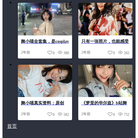
舞小喵全套集，是cosplay
只有一张照片，也能感受
迷们不可错过的珍藏品
到舞小喵地狱王女玉藻前
2年前
2年前
0
388
0
282
的代表之美。
舞小喵真实资料：原创
《梦里的华尔兹》b站舞
cos作品分享，每一张都
小喵照片集
2年前
2年前
0
582
0
752
散发着她的独特魅力
首页