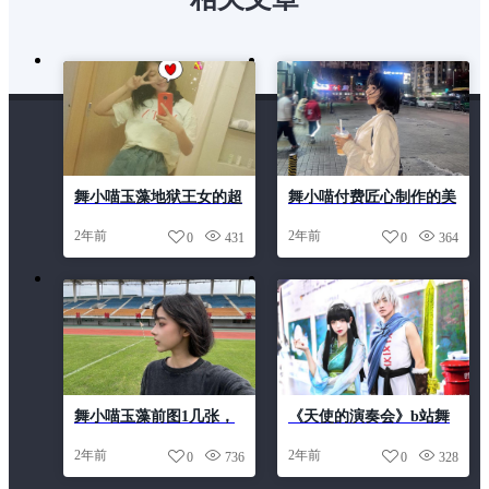
舞小喵玉藻地狱王女的超
舞小喵付费匠心制作的美
美照片图包，让你惊叹作
图，让您流连忘返
2年前
2年前
0
431
0
364
品之美
舞小喵玉藻前图1几张，
《天使的演奏会》b站舞
最棒的cosplay作品图包来
小喵图片集
2年前
2年前
0
736
0
328
袭