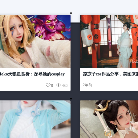
ioko天狼星赏析：探寻她的cosplay
凉凉子cos作品分享，美图来
2年前
0
436