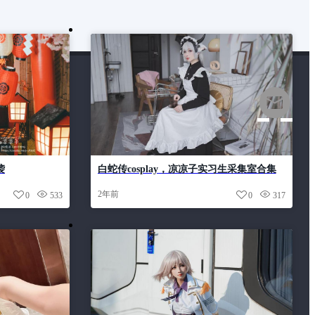
袭
白蛇传cosplay，凉凉子实习生采集室合集
精选
2年前
0
533
0
317