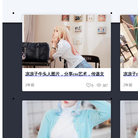
凉凉子牛头人图片，分享cos艺术，传递文
凉凉子r
化魂
魅力
2年前
2年前
0
387