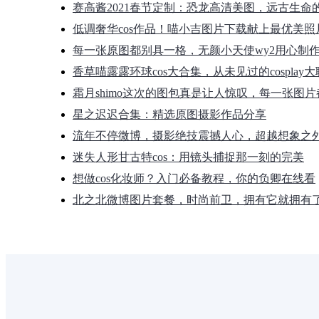
赛高酱2021春节定制：恐龙高清美图，远古生命
低调奢华cos作品！喵小吉图片下载献上最优美照
每一张原图都别具一格，无颜小天使wy2用心制
香草喵露露环球cos大合集，从未见过的cosplay
霜月shimo这次的图包真是让人惊叹，每一张图
星之迟迟合集：精选原图摄影作品分享
流年不停微博，摄影绝技震撼人心，超越想象之
迷失人形甘古特cos：用镜头捕捉那一刻的完美
想做cos化妆师？入门必备教程，你的负卿在线看
北之北微博图片套餐，时尚前卫，拥有它就拥有