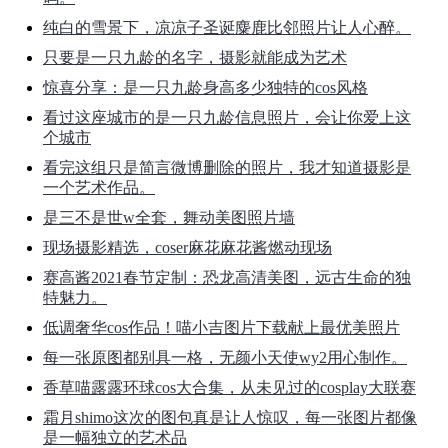
纯白的雪景下，凉凉子圣诞麋鹿比邻照片让人心醉。
只要是一只九龄的名字，摄影就能成为艺术
惊喜分享：是一只九龄身高多少独特的cos风格
看过这座城市的是一只九龄信息照片，会让你爱上这
个城市
看完这组只是简言微博删除的照片，我才知道摄影是
一个艺术作品。
是三不是世w全套，舞动美图照片墙
现场摄影精选，coser麻花麻花酱燃动现场
赛高酱2021春节定制：恐龙高清美图，远古生命的独
特魅力。
低调奢华cos作品！喵小吉图片下载献上最优美照片
每一张原图都别具一格，无颜小天使wy2用心制作。
香草喵露露环球cos大合集，从未见过的cosplay大联赛
霜月shimo这次的图包真是让人惊叹，每一张图片都像
是一幅独立的艺术品