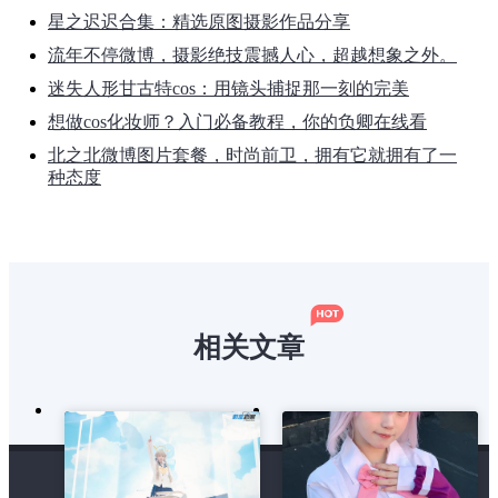
星之迟迟合集：精选原图摄影作品分享
流年不停微博，摄影绝技震撼人心，超越想象之外。
迷失人形甘古特cos：用镜头捕捉那一刻的完美
想做cos化妆师？入门必备教程，你的负卿在线看
北之北微博图片套餐，时尚前卫，拥有它就拥有了一
种态度
相关文章