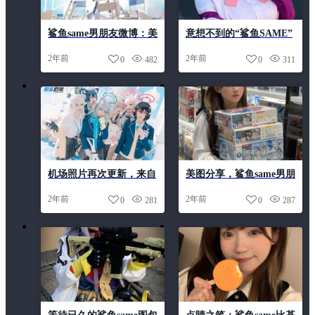
鲨鱼same男朋友微博：美
意想不到的“鲨鱼SAME”
哉！美哉！绝美的高清美
精选图片
2年前
2年前
0
482
0
311
图大放送
机场照片再次更新，来自
美图分享，鲨鱼same男朋
鲨鱼same动图的最新原图
友COS大集合
2年前
2年前
0
281
0
287
放送