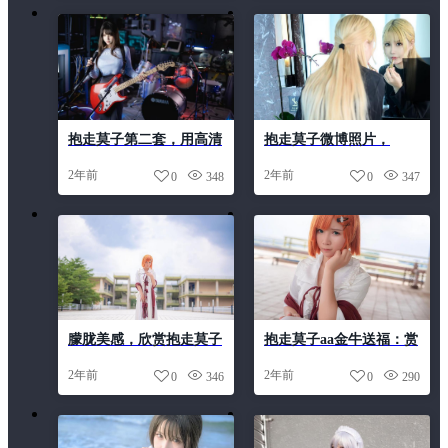
抱走莫子第二套，用高清
抱走莫子微博照片，
照片呈现出别样的色彩和
cosplay摄影图集的顶级合
2年前
2年前
0
348
0
347
质感。
集。
朦胧美感，欣赏抱走莫子
抱走莫子aa金牛送福：赏
的蓝鸟号多少的优美摄影
析精美摄影作品，带你进
2年前
2年前
0
346
0
290
作品
入cos的奇妙世界