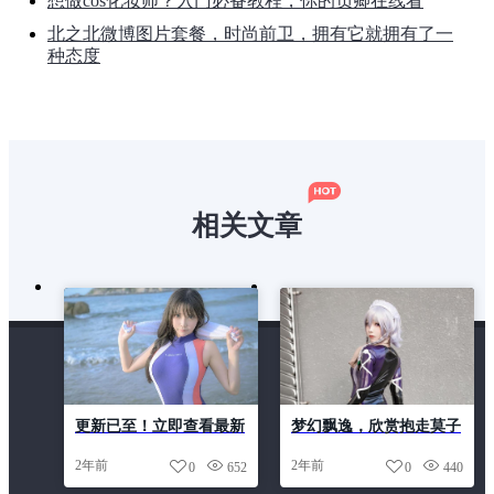
想做cos化妆师？入门必备教程，你的负卿在线看
北之北微博图片套餐，时尚前卫，拥有它就拥有了一
种态度
相关文章
更新已至！立即查看最新
梦幻飘逸，欣赏抱走莫子
抱走莫子怎么了照片。
的蓝鸟号多少定制图包中
2年前
2年前
0
652
0
440
的唯美照片