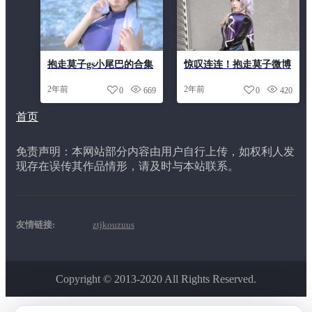
抱走莫子gs小尾巴的合集
惊叹连连！抱走莫子微博
整理，一次看个够
动态的定制原图，享受经
2年前
2年前
0
669
0
420
典摄影之美。
首页
免责声明：本网站部分内容由用户自行上传，如权利人发
现存在误传其作品情形，请及时与本站联系。
友情链接:
ztjkouzuus
Copyright © 2013-2020 All Rights Reserved.