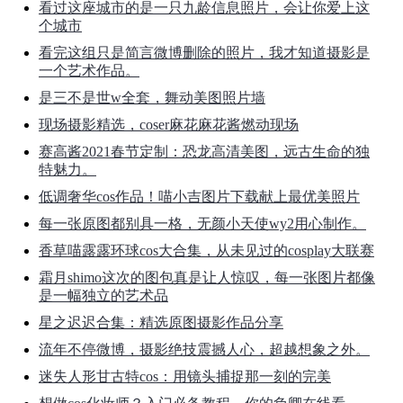
看过这座城市的是一只九龄信息照片，会让你爱上这
个城市
看完这组只是简言微博删除的照片，我才知道摄影是
一个艺术作品。
是三不是世w全套，舞动美图照片墙
现场摄影精选，coser麻花麻花酱燃动现场
赛高酱2021春节定制：恐龙高清美图，远古生命的独
特魅力。
低调奢华cos作品！喵小吉图片下载献上最优美照片
每一张原图都别具一格，无颜小天使wy2用心制作。
香草喵露露环球cos大合集，从未见过的cosplay大联赛
霜月shimo这次的图包真是让人惊叹，每一张图片都像
是一幅独立的艺术品
星之迟迟合集：精选原图摄影作品分享
流年不停微博，摄影绝技震撼人心，超越想象之外。
迷失人形甘古特cos：用镜头捕捉那一刻的完美