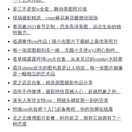
一个艺术作品。
是三不是世w全套，舞动美图照片墙
现场摄影精选，coser麻花麻花酱燃动现场
赛高酱2021春节定制：恐龙高清美图，远古生命的独
特魅力。
低调奢华cos作品！喵小吉图片下载献上最优美照片
每一张原图都别具一格，无颜小天使wy2用心制作。
香草喵露露环球cos大合集，从未见过的cosplay大联赛
霜月shimo这次的图包真是让人惊叹，每一张图片都像
是一幅独立的艺术品
星之迟迟合集：精选原图摄影作品分享
流年不停微博，摄影绝技震撼人心，超越想象之外。
迷失人形甘古特cos：用镜头捕捉那一刻的完美
想做cos化妆师？入门必备教程，你的负卿在线看
北之北微博图片套餐，时尚前卫，拥有它就拥有了一
种态度