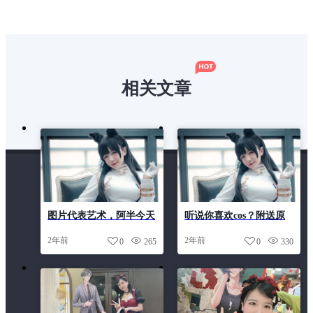
相关文章
图片代表艺术，阿半今天
听说你喜欢cos？附送原
很开心小恶魔用剪影给你
图，阿半今天很开心是谁
2年前
2年前
0
265
0
330
留下印象