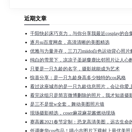
近期文章
千阳快起床巧克力，与你分享我最近cosplay的
逐月su百度网盘，高清清晰的美图精选
优雅与力量并存，三刀刀miido白色运动背心照片
纯白的雪景下，凉凉子圣诞麋鹿比邻照片让人心
只要是一只九龄的名字，摄影就能成为艺术
惊喜分享：是一只九龄身高多少独特的cos风格
看过这座城市的是一只九龄信息照片，会让你爱
看完这组只是简言微博删除的照片，我才知道摄
是三不是世w全套，舞动美图照片墙
现场摄影精选，coser麻花麻花酱燃动现场
赛高酱2021春节定制：恐龙高清美图，远古生命
低调奢华cos作品！喵小吉图片下载献上最优美照