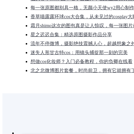
每一张原图都别具一格，无颜小天使wy2用心制
香草喵露露环球cos大合集，从未见过的cosplay
霜月shimo这次的图包真是让人惊叹，每一张图
星之迟迟合集：精选原图摄影作品分享
流年不停微博，摄影绝技震撼人心，超越想象之
迷失人形甘古特cos：用镜头捕捉那一刻的完美
想做cos化妆师？入门必备教程，你的负卿在线看
北之北微博图片套餐，时尚前卫，拥有它就拥有