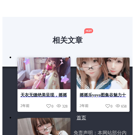
相关文章
天衣无缝绝美呈现，摇摇
摇摇乐yoyo图集谷魅力十
乐yoyo全集套集壮观呈现
足，精致原图赏析不容错
2年前
2年前
0
328
0
658
过
首页
免责声明：本网站部分内