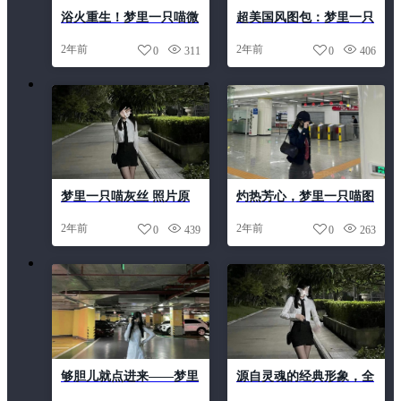
浴火重生！梦里一只喵微
超美国风图包：梦里一只
博cos作品集大放异彩
喵顶级会员精选合集
2年前
2年前
0
311
0
406
梦里一只喵灰丝 照片原
灼热芳心，梦里一只喵图
图，清晰度超一流。
片合集经典美图
2年前
2年前
0
439
0
263
够胆儿就点进来——梦里
源自灵魂的经典形象，全
一只喵图片免费下载，超
新照片展示《梦里一只喵