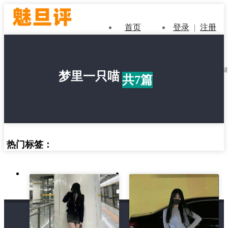
首页
登录
|
注册
梦里一只喵
共7篇
热门标签：