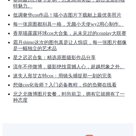
特魅力。
低调奢华cos作品！喵小吉图片下载献上最优美照片
每一张原图都别具一格，无颜小天使wy2用心制作。
香草喵露露环球cos大合集，从未见过的cosplay大联赛
霜月shimo这次的图包真是让人惊叹，每一张图片都像
是一幅独立的艺术品
星之迟迟合集：精选原图摄影作品分享
流年不停微博，摄影绝技震撼人心，超越想象之外。
迷失人形甘古特cos：用镜头捕捉那一刻的完美
想做cos化妆师？入门必备教程，你的负卿在线看
北之北微博图片套餐，时尚前卫，拥有它就拥有了一
种态度