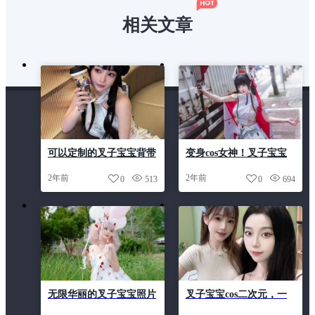
相关文章
可以定制的叉子宝宝背带
变身cos女神！叉子宝宝
裤，让你独享时尚魅力
11套原图分享饱览眼福
2年前
2年前
0
513
0
694
无限华丽的叉子宝宝照片
叉子宝宝cos二次元，一
全集，给你无尽的想象空
起来看我cos的经典角色