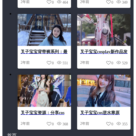
2年前
2年前
0
464
0
349
间
吧
叉子宝宝背带裤系列：最
叉子宝宝cosplay新作品发
新合集分享
布，火爆开售
2年前
2年前
0
551
0
529
叉子宝宝资源：分享cos
叉子宝宝cos逆水寒原
拍摄心得经验，助你称霸
图：分享双手打造的华丽
2年前
2年前
0
368
0
355
cos界
视觉盛宴
首页