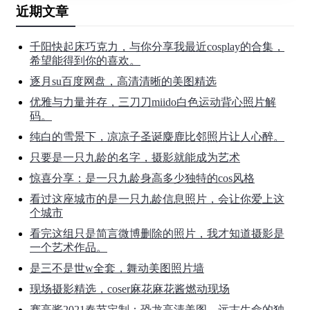
近期文章
千阳快起床巧克力，与你分享我最近cosplay的合集，
希望能得到你的喜欢。
逐月su百度网盘，高清清晰的美图精选
优雅与力量并存，三刀刀miido白色运动背心照片解
码。
纯白的雪景下，凉凉子圣诞麋鹿比邻照片让人心醉。
只要是一只九龄的名字，摄影就能成为艺术
惊喜分享：是一只九龄身高多少独特的cos风格
看过这座城市的是一只九龄信息照片，会让你爱上这
个城市
看完这组只是简言微博删除的照片，我才知道摄影是
一个艺术作品。
是三不是世w全套，舞动美图照片墙
现场摄影精选，coser麻花麻花酱燃动现场
赛高酱2021春节定制：恐龙高清美图，远古生命的独