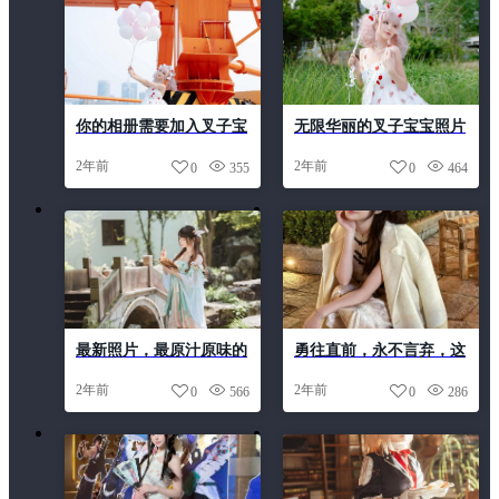
你的相册需要加入叉子宝
无限华丽的叉子宝宝照片
宝的原图，让你的照片变
全集，给你无尽的想象空
2年前
2年前
0
355
0
464
得更具艺术气息。
间
最新照片，最原汁原味的
勇往直前，永不言弃，这
叉子宝宝摄影美学
是coser们的奋斗精神，也
2年前
2年前
0
566
0
286
是叉子宝宝淘宝店铺传递
的正能量。