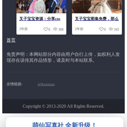
叉子宝宝资源：分享cos
叉子宝宝图集免费，那么
拍摄心得经验，助你称霸
多人推荐，你不能不来欣
2年前
2年前
0
368
0
345
cos界
赏这个分享的珍藏吧
首页
免责声明：本网站部分内容由用户自行上传，如权利人发
现存在误传其作品情形，请及时与本站联系。
友情链接:
ztjkouzuus
Copyright © 2013-2020 All Rights Reserved.
该主题由
ztjkouzuus
开发制作
萌仙写真社 全新升级！