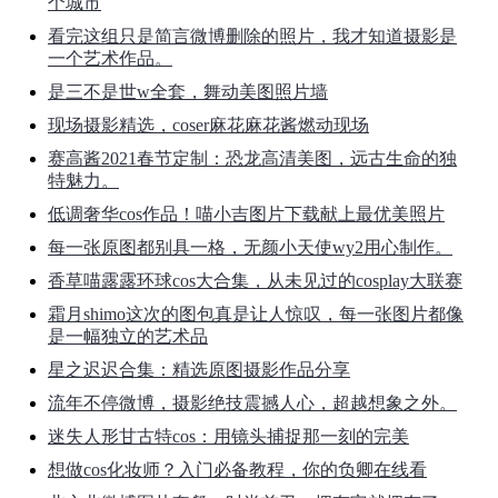
个城市
看完这组只是简言微博删除的照片，我才知道摄影是
一个艺术作品。
是三不是世w全套，舞动美图照片墙
现场摄影精选，coser麻花麻花酱燃动现场
赛高酱2021春节定制：恐龙高清美图，远古生命的独
特魅力。
低调奢华cos作品！喵小吉图片下载献上最优美照片
每一张原图都别具一格，无颜小天使wy2用心制作。
香草喵露露环球cos大合集，从未见过的cosplay大联赛
霜月shimo这次的图包真是让人惊叹，每一张图片都像
是一幅独立的艺术品
星之迟迟合集：精选原图摄影作品分享
流年不停微博，摄影绝技震撼人心，超越想象之外。
迷失人形甘古特cos：用镜头捕捉那一刻的完美
想做cos化妆师？入门必备教程，你的负卿在线看