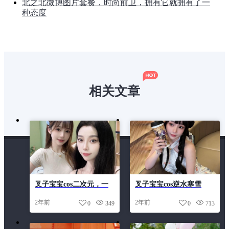
北之北微博图片套餐，时尚前卫，拥有它就拥有了一
种态度
相关文章
叉子宝宝cos二次元，一
叉子宝宝cos逆水寒雪
起来看我cos的经典角色
魅，献上精选cos照片合
2年前
2年前
0
349
0
713
吧
集