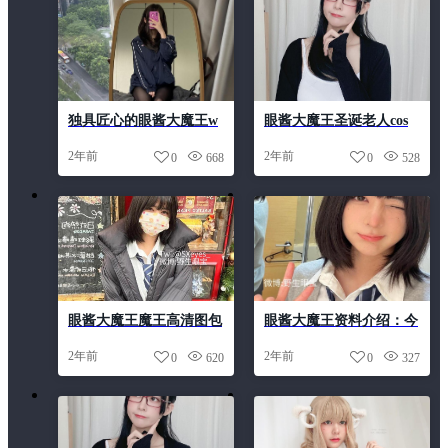
独具匠心的眼酱大魔王w
眼酱大魔王圣诞老人cos
微博集合，展现不一样的
作品大放送，惊艳你的眼
2年前
2年前
0
668
0
528
魅力
球
眼酱大魔王魔王高清图包
眼酱大魔王资料介绍：今
惊艳亮相，让你爱不释手
天分享一篇作品合集
2年前
2年前
0
620
0
327