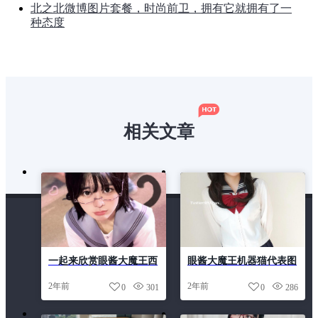
北之北微博图片套餐，时尚前卫，拥有它就拥有了一
种态度
相关文章
一起来欣赏眼酱大魔王西
眼酱大魔王机器猫代表图
灰的美图照片
像：一张张独特的作品充
2年前
2年前
0
301
0
286
满灵性的冲击