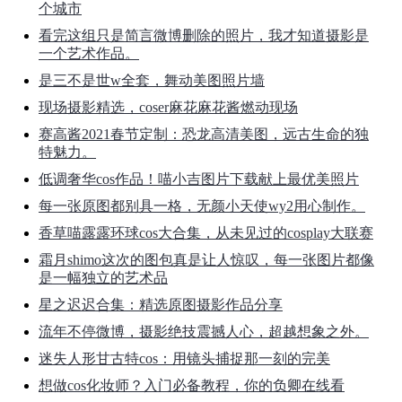
个城市
看完这组只是简言微博删除的照片，我才知道摄影是
一个艺术作品。
是三不是世w全套，舞动美图照片墙
现场摄影精选，coser麻花麻花酱燃动现场
赛高酱2021春节定制：恐龙高清美图，远古生命的独
特魅力。
低调奢华cos作品！喵小吉图片下载献上最优美照片
每一张原图都别具一格，无颜小天使wy2用心制作。
香草喵露露环球cos大合集，从未见过的cosplay大联赛
霜月shimo这次的图包真是让人惊叹，每一张图片都像
是一幅独立的艺术品
星之迟迟合集：精选原图摄影作品分享
流年不停微博，摄影绝技震撼人心，超越想象之外。
迷失人形甘古特cos：用镜头捕捉那一刻的完美
想做cos化妆师？入门必备教程，你的负卿在线看