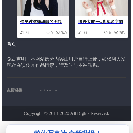
你见过这样华丽的图包
眼酱大魔王w真实名字的
吗？快来打开眼酱大魔王
高清美图，只因为追求更
2年前
2年前
0
349
0
363
修女道的神秘之门
好
首页
免责声明：本网站部分内容由用户自行上传，如权利人发
现存在误传其作品情形，请及时与本站联系。
友情链接:
ztjkouzuus
Copyright © 2013-2020 All Rights Reserved.
该主题由
ztjkouzuus
开发制作