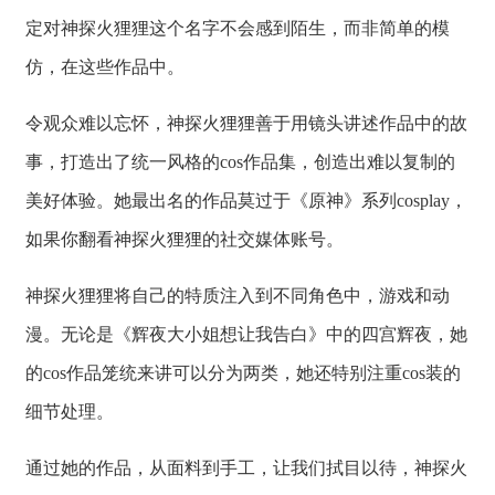
定对神探火狸狸这个名字不会感到陌生，而非简单的模
仿，在这些作品中。
令观众难以忘怀，神探火狸狸善于用镜头讲述作品中的故
事，打造出了统一风格的cos作品集，创造出难以复制的
美好体验。她最出名的作品莫过于《原神》系列cosplay，
如果你翻看神探火狸狸的社交媒体账号。
神探火狸狸将自己的特质注入到不同角色中，游戏和动
漫。无论是《辉夜大小姐想让我告白》中的四宫辉夜，她
的cos作品笼统来讲可以分为两类，她还特别注重cos装的
细节处理。
通过她的作品，从面料到手工，让我们拭目以待，神探火