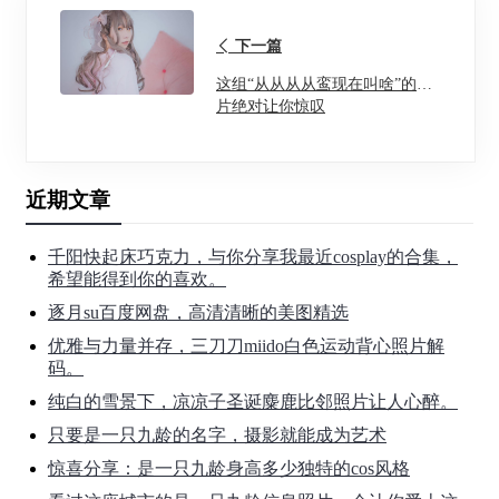
下一篇
这组“从从从从鸾现在叫啥”的照
片绝对让你惊叹
近期文章
千阳快起床巧克力，与你分享我最近cosplay的合集，
希望能得到你的喜欢。
逐月su百度网盘，高清清晰的美图精选
优雅与力量并存，三刀刀miido白色运动背心照片解
码。
纯白的雪景下，凉凉子圣诞麋鹿比邻照片让人心醉。
只要是一只九龄的名字，摄影就能成为艺术
惊喜分享：是一只九龄身高多少独特的cos风格