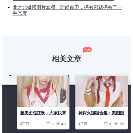
北之北微博图片套餐，时尚前卫，拥有它就拥有了一
种态度
相关文章
超美图包狂欢，大家快来
神探火狸狸合集：美图图
抢神探火狸狸cos能天使
片辑，代表精美的摄影创
2年前
2年前
0
411
0
357
的原图吧
作