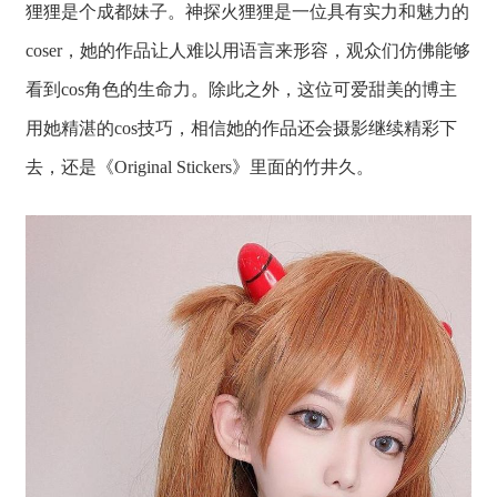
狸狸是个成都妹子。神探火狸狸是一位具有实力和魅力的
coser，她的作品让人难以用语言来形容，观众们仿佛能够
看到cos角色的生命力。除此之外，这位可爱甜美的博主
用她精湛的cos技巧，相信她的作品还会摄影继续精彩下
去，还是《Original Stickers》里面的竹井久。