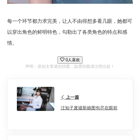
每一个环节都力求完美，让人不由得想多看几眼，她都可
以穿出角色的鲜明特色，勾勒出了各类角色的特点和感
情。
0人喜欢
声明：原创文章请勿转载，如需转载请注明出处！
上一篇
汪知子废墟新娘图包尽在眼前