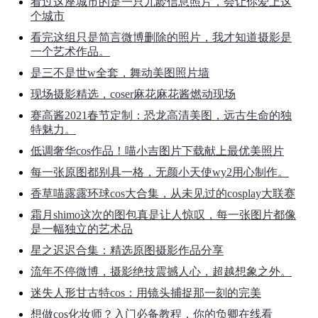
看过这座城市的是一只九龄信息照片，会让你爱上这
个城市
看完这组只是简言微博删除的照片，我才知道摄影是
一个艺术作品。
是三不是世w全套，舞动美图照片墙
现场摄影精选，coser麻花麻花酱燃动现场
赛高酱2021春节定制：恐龙高清美图，远古生命的独
特魅力。
低调奢华cos作品！喵小吉图片下载献上最优美照片
每一张原图都别具一格，无颜小天使wy2用心制作。
香草喵露露环球cos大合集，从未见过的cosplay大联赛
霜月shimo这次的图包真是让人惊叹，每一张图片都像
是一幅独立的艺术品
星之迟迟合集：精选原图摄影作品分享
流年不停微博，摄影绝技震撼人心，超越想象之外。
迷失人形甘古特cos：用镜头捕捉那一刻的完美
想做cos化妆师？入门必备教程，你的负卿在线看