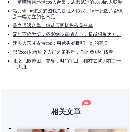
香草喵露露环球cos大合集，从未见过的cosplay大联赛
霜月shimo这次的图包真是让人惊叹，每一张图片都像
是一幅独立的艺术品
星之迟迟合集：精选原图摄影作品分享
流年不停微博，摄影绝技震撼人心，超越想象之外。
迷失人形甘古特cos：用镜头捕捉那一刻的完美
想做cos化妆师？入门必备教程，你的负卿在线看
北之北微博图片套餐，时尚前卫，拥有它就拥有了一
种态度
相关文章