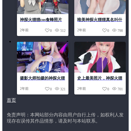
神探火狸狸cos食蜂照片
唯美神探火狸狸真名叫什
大公开！妆容细致至极，
么，一睹绝美视觉盛宴
2年前
2年前
0
512
0
798
绝不容错过
摄影大师拍摄的神探火狸
史上最美照片，神探火狸
狸图，让你领略cosplay之
狸cos网站给你
2年前
2年前
0
321
0
701
美
首页
免责声明：本网站部分内容由用户自行上传，如权利人发
现存在误传其作品情形，请及时与本站联系。