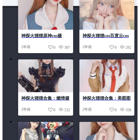
神探火狸狸原神cos摄
神探火狸狸cos百度云cos
影：用镜头讲述作品中的
作品，精致绝伦的化身
2年前
2年前
0
307
0
292
故事，创造出难以复制的
美好体验。
神探火狸狸合集：燃情摄
神探火狸狸合集：美图图
影艺术，超美好看的照片
片辑，代表精美的摄影创
2年前
2年前
0
532
0
358
剪辑
作