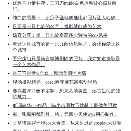
优雅与力量并存，三刀刀miido白色运动背心照片解
码。
纯白的雪景下，凉凉子圣诞麋鹿比邻照片让人心醉。
只要是一只九龄的名字，摄影就能成为艺术
惊喜分享：是一只九龄身高多少独特的cos风格
看过这座城市的是一只九龄信息照片，会让你爱上这
个城市
看完这组只是简言微博删除的照片，我才知道摄影是
一个艺术作品。
是三不是世w全套，舞动美图照片墙
现场摄影精选，coser麻花麻花酱燃动现场
赛高酱2021春节定制：恐龙高清美图，远古生命的独
特魅力。
低调奢华cos作品！喵小吉图片下载献上最优美照片
每一张原图都别具一格，无颜小天使wy2用心制作。
香草喵露露环球cos大合集，从未见过的cosplay大联赛