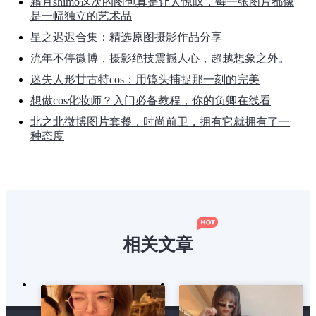
霜月shimo这次的图包真是让人惊叹，每一张图片都像
是一幅独立的艺术品
星之迟迟合集：精选原图摄影作品分享
流年不停微博，摄影绝技震撼人心，超越想象之外。
迷失人形甘古特cos：用镜头捕捉那一刻的完美
想做cos化妆师？入门必备教程，你的负卿在线看
北之北微博图片套餐，时尚前卫，拥有它就拥有了一
种态度
相关文章