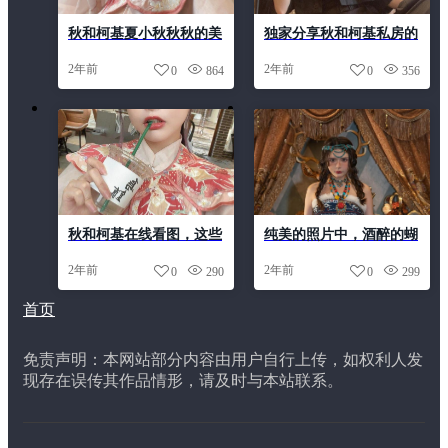
秋和柯基夏小秋秋秋的美
独家分享秋和柯基私房的
丽瞬间，让人难以忘怀
最新cos作品，让你看得
2年前
2年前
0
864
0
356
过瘾
秋和柯基在线看图，这些
纯美的照片中，酒醉的蝴
分享不仅有图还有心得，
蝶秋和柯基跳跃在画面
2年前
2年前
0
290
0
299
太有用啦
中，成为最美的风景。
首页
免责声明：本网站部分内容由用户自行上传，如权利人发
现存在误传其作品情形，请及时与本站联系。