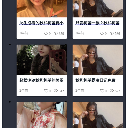
此生必看的秋和柯基夏小
只爱柯基一族？秋和柯基
秋秋秋地下拳击美图分享
图集32带你探索超越寻常
2年前
2年前
0
379
0
586
的世界
轻松浏览秋和柯基的美图
秋和柯基霸凌日记免费
私房，感受摄影的魅力。
——与狗狗合影的必备图
2年前
2年前
0
312
0
577
包，超清原图下载。