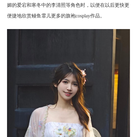
媚的爱宕和寒冬中的李清照等角色时，以便在以后更快更
便捷地欣赏鳗鱼霏儿更多的旗袍cosplay作品。