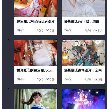
鳗鱼霏儿淘宝cosplay图片
鳗鱼霏儿cos下载：纯白
大放送，全部都是好看的
系作品图包分享
2年前
2年前
0
348
0
314
独具匠心的鳗鱼霏儿cos
鳗鱼霏儿微博图片：全网
公孙离，一套原图让你看
独家照片大公开
2年前
2年前
0
369
0
401
个够