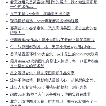
看完这组只是简言微博删除的照片，我才知道摄影是
一个艺术作品。
是三不是世w全套，舞动美图照片墙
现场摄影精选，coser麻花麻花酱燃动现场
赛高酱2021春节定制：恐龙高清美图，远古生命的独
特魅力。
低调奢华cos作品！喵小吉图片下载献上最优美照片
每一张原图都别具一格，无颜小天使wy2用心制作。
香草喵露露环球cos大合集，从未见过的cosplay大联赛
霜月shimo这次的图包真是让人惊叹，每一张图片都像
是一幅独立的艺术品
星之迟迟合集：精选原图摄影作品分享
流年不停微博，摄影绝技震撼人心，超越想象之外。
迷失人形甘古特cos：用镜头捕捉那一刻的完美
想做cos化妆师？入门必备教程，你的负卿在线看
北之北微博图片套餐，时尚前卫，拥有它就拥有了一