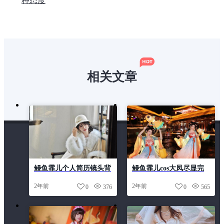
种态度
相关文章
鳗鱼霏儿个人简历镜头背
鳗鱼霏儿cos大凤尽显完
后的故事
美身材
2年前
2年前
0
376
0
565