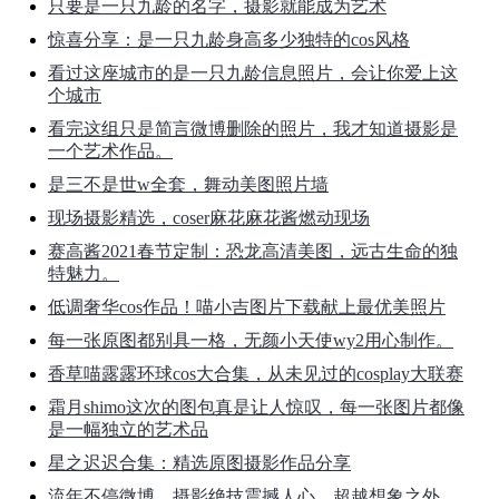
只要是一只九龄的名字，摄影就能成为艺术
惊喜分享：是一只九龄身高多少独特的cos风格
看过这座城市的是一只九龄信息照片，会让你爱上这
个城市
看完这组只是简言微博删除的照片，我才知道摄影是
一个艺术作品。
是三不是世w全套，舞动美图照片墙
现场摄影精选，coser麻花麻花酱燃动现场
赛高酱2021春节定制：恐龙高清美图，远古生命的独
特魅力。
低调奢华cos作品！喵小吉图片下载献上最优美照片
每一张原图都别具一格，无颜小天使wy2用心制作。
香草喵露露环球cos大合集，从未见过的cosplay大联赛
霜月shimo这次的图包真是让人惊叹，每一张图片都像
是一幅独立的艺术品
星之迟迟合集：精选原图摄影作品分享
流年不停微博，摄影绝技震撼人心，超越想象之外。