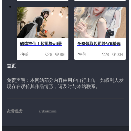
酷炫神仙！起司块wii最
免费领取起司块Wii精选
新cos原图大放送
美图，让你触手可及
2年前
2年前
0
904
0
334
首页
免责声明：本网站部分内容由用户自行上传，如权利人发
现存在误传其作品情形，请及时与本站联系。
友情链接:
ztjkouzuus