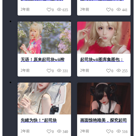
wii埃及猫56p4v图包更新
幻cos合集的视觉盛宴
2年前
2年前
0
635
0
441
无语！原来起司块wii榨
起司块wii图库集图包：
汁cos最美，我的心融化
瑰丽盛宴cos精选
2年前
2年前
0
331
0
255
了
先睹为快！“起司块
画面惊艳唯美，探究起司
wiicos”最新照片集锦，让
块wii微博事件的背后
2年前
2年前
0
340
0
516
你惊叹不已