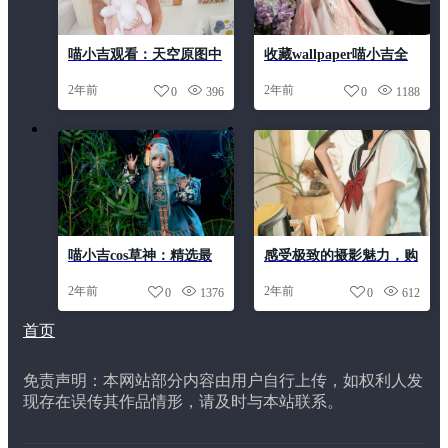
喵小吉观看：天空原图中
收藏wallpaper喵小吉全
的令人惊叹美景
集中的合集，让你随时换
2年前
2年前
0
396
0
1188
个好看的墙纸
喵小吉cos草神：精选最
感受极致的摄影魅力，购
佳cos作品，打造最专业
买喵小吉百度云盘中的照
2年前
2年前
0
1376
0
612
的coser形象
片作品
首页
免责声明：本网站部分内容由用户自行上传，如权利人发
现存在误传其作品情形，请及时与本站联系。