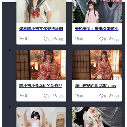
爆机喵小吉艾尔登法环图
美轮美奂：壁纸引擎喵小
包更新：更新更火辣的
吉的时尚cos作品
2年前
2年前
0
441
0
425
cos美图，让你都感受到
热度
喵小吉小蓝鸟id的新作品
喵小吉纳西坦花絮：cos
首次曝光
作品图集，让你的眼睛尽
2年前
2年前
0
570
0
473
情享受